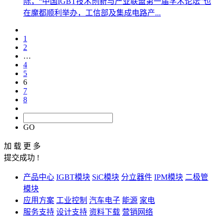
际，“中国IGBT技术创新与产业联盟第一届学术论坛”也
在魔都顺利举办，工信部及集成电路产...
1
2
…
4
5
6
7
8
GO
加 载 更 多
提交成功 !
产品中心
IGBT模块
SiC模块
分立器件
IPM模块
二极管
模块
应用方案
工业控制
汽车电子
能源
家电
服务支持
设计支持
资料下载
营销网络