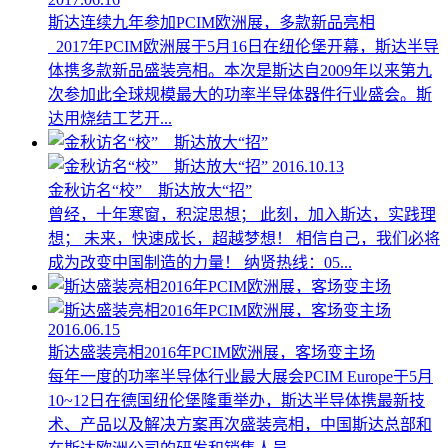
斯达连续九年参加PCIM欧洲展，多款新品亮相
2017年PCIM欧洲展于5月16日在纽伦堡开幕，斯达半导
体携多款新品盛装亮相。本次是斯达自2009年以来第九
次参加此全球规模最大的功率半导体器件行业盛会。斯
达用烧结工艺开...
2016.10.13
金秋访名“校” 斯达放大“招”
曾经，十年寒窗，积淀思想； 此刻，加入斯达，实践理
想； 未来，快速成长，超越梦想！ 相信自己，我们必将
成为改变中国制造的力量！ 纳贤热线：05...
2016.06.15
斯达盛装亮相2016年PCIM欧洲展，客场变主场
每年一度的功率半导体行业最大展会PCIM Europe于5月
10~12日在德国纽伦堡隆重举办，斯达半导体携最新技
术、产品以及解决方案再次盛装亮相，中国斯达总部和