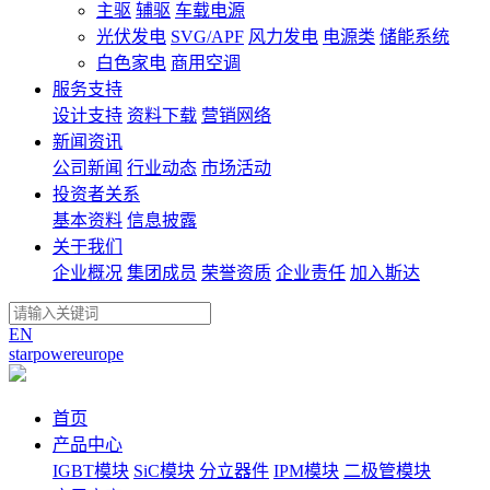
主驱
辅驱
车载电源
光伏发电
SVG/APF
风力发电
电源类
储能系统
白色家电
商用空调
服务支持
设计支持
资料下载
营销网络
新闻资讯
公司新闻
行业动态
市场活动
投资者关系
基本资料
信息披露
关于我们
企业概况
集团成员
荣誉资质
企业责任
加入斯达
EN
starpowereurope
首页
产品中心
IGBT模块
SiC模块
分立器件
IPM模块
二极管模块