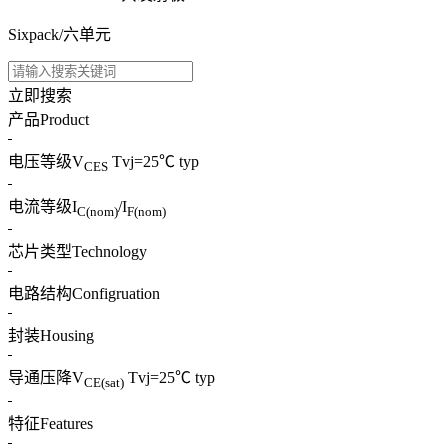
Sixpack/六单元
立即搜索
产品
Product
电压等级
V
Tvj=25℃ typ
CES
电流等级
I
/I
C(nom)
F(nom)
芯片类型
Technology
电路结构
Configruation
封装
Housing
导通压降
V
Tvj=25℃ typ
CE(sat)
特征
Features