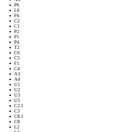
P6
L6
F6
C2
C1
P2
P1
P4
T2
C6
C5
F1
C4
A3
A4
U1
U2
U3
U5
C2.1
C3
C8.1
C8
L2