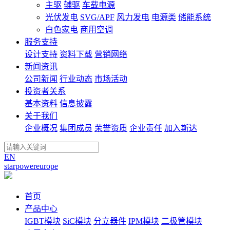
主驱
辅驱
车载电源
光伏发电
SVG/APF
风力发电
电源类
储能系统
白色家电
商用空调
服务支持
设计支持
资料下载
营销网络
新闻资讯
公司新闻
行业动态
市场活动
投资者关系
基本资料
信息披露
关于我们
企业概况
集团成员
荣誉资质
企业责任
加入斯达
EN
starpowereurope
首页
产品中心
IGBT模块
SiC模块
分立器件
IPM模块
二极管模块