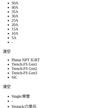
50A
40A
35A
30A
25A
20A
15A
10A
5A
-
清空
Planar NPT IGBT
Trench-FS Gen1
Trench-FS Gen2
Trench-FS Gen3
SiC
清空
Single/单管
-
Sixpack/六单元